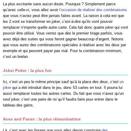
La plus excitante sans aucun doute. Pourquoi ? Simplement parce
qu’avec celle-ci, vous allez avoir
l’occasion de réaliser des combinaisons
que vous n’aviez peut être jamais faites avant. La raison à cela est que
les 2 vont se transformer en joker, c’est-à-dire qu’ils vont pouvoir
remplacer n’importe quelle autre carte. Cela fait donc quatre joker qui vont
pouvoir être utilisé. Vous verrez que dès le premier tirage parfois, vous
avez déjà des suites qui vous feront gagner beaucoup d’argent. Notons
que vous aurez des combinaisons spéciales à réaliser avec les deux par
exemple et qui peuvent payer pas mal. Pour la combinaison minimum,
c’est un brelan.
Joker Poker : la plus fun
Ici, c’est un peu le même principe sauf qu’à la place des deux, c’est
un
joker
qui a été introduit dans le jeu, donc 53 cartes en tout. Il pourra lui
aussi remplacer toutes les autres cartes. Du fait que vous n’avez qu’un
seul joker, c’est une paire de roi qu’il faudra faire pour entrer dans le
tableau des gains.
Aces and Faces : la plus rémunératrice
Là, c’est avec les figures que vous allez devoir construire
des