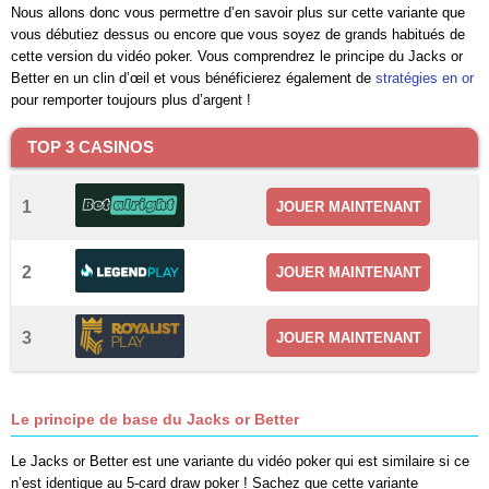
Nous allons donc vous permettre d’en savoir plus sur cette variante que
vous débutiez dessus ou encore que vous soyez de grands habitués de
cette version du vidéo poker. Vous comprendrez le principe du Jacks or
Better en un clin d’œil et vous bénéficierez également de
stratégies en or
pour remporter toujours plus d’argent !
TOP 3 CASINOS
1
JOUER MAINTENANT
2
JOUER MAINTENANT
3
JOUER MAINTENANT
Le principe de base du Jacks or Better
Le Jacks or Better est une variante du vidéo poker qui est similaire si ce
n’est identique au 5-card draw poker ! Sachez que cette variante