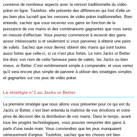
conserve de nombreux aspects avec la version traditionnelle du vidéo
poker en ligne. Toutefois, elle présente des différences qui font d’elle un
jeu bien plus lucratif que les versions de vidéo poker traditionnelles. Bien
entendu, sachez que vous recevrez vos gains en fonction de la
puissance de vos mains et des combinaisons gagnantes que vous serez
en mesure d’effectuer. Vous pourrez commencer à recevoir des gains
assez intéressants si et seulement si vous parvenez à obtenir une paire
de valets. Sachez que vous devrez obtenir des mains qui sont toutes
aussi fortes que celle-ci, si ce n’est plus fortes. Le nom Jacks or Better
tire donc son nom de cette fameuse paire de valets, les Jacks ou bien
mieux, or Better. C’est extrêmement simple à comprendre, et vous verrez
qu’il sera encore plus simple de parvenir à utiliser des stratégies simples
et gagnantes sur ces jeux de vidéo poker.
La stratégie n°1 au Jacks or Better
La première stratégie que nous allons vous présenter pour ce qui est du
Jacks or Better, c’est bien entendu la maîtrise de vos émotions et votre
prise de décision dès la distribution de vos mains. Dans le temps, avant
tous les progrès technologiques, vous pouviez remporter des gains à
partir d’une seule main. Vous conviendrez que les jeux manquaient
sérieusement d’enjeux. Toutefois, sachez que les choses ont bien