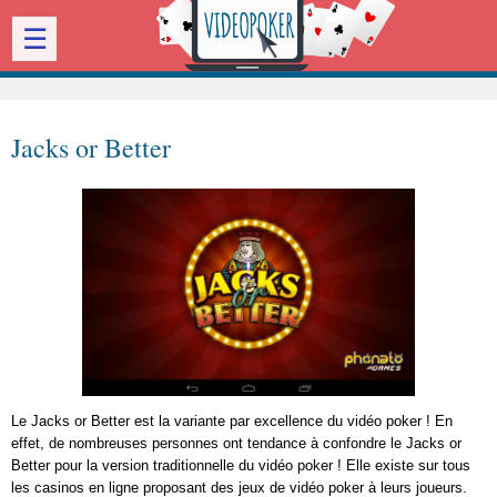
☰
Jacks or Better
Le Jacks or Better est la variante par excellence du vidéo poker ! En
effet, de nombreuses personnes ont tendance à confondre le Jacks or
Better pour la version traditionnelle du vidéo poker ! Elle existe sur tous
les casinos en ligne proposant des jeux de vidéo poker à leurs joueurs.