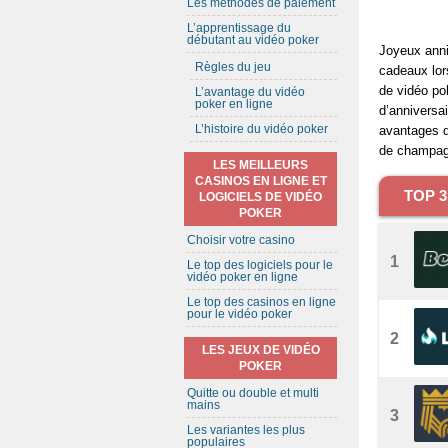
Les méthodes de paiement
L’apprentissage du
débutant au vidéo poker
Joyeux anni
Règles du jeu
cadeaux lors
de vidéo po
L’avantage du vidéo
poker en ligne
d’anniversai
L’histoire du vidéo poker
avantages d
de champagn
LES MEILLEURS
CASINOS EN LIGNE ET
TOP 
LOGICIELS DE VIDÉO
POKER
Choisir votre casino
1
Le top des logiciels pour le
vidéo poker en ligne
Le top des casinos en ligne
pour le vidéo poker
2
LES JEUX DE VIDÉO
POKER
Quitte ou double et multi
mains
3
Les variantes les plus
populaires