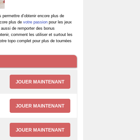
s permettre d’obtenir encore plus de
ncore plus de
votre passion
pour les jeux
t aussi de remporter des bonus
enir, comment les utiliser et surtout les
notre topo complet pour plus de tournées
JOUER MAINTENANT
JOUER MAINTENANT
JOUER MAINTENANT