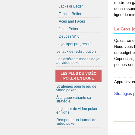
mettre en ga
Jacks or Better
connaissanc
Tens or Better
ligne de mir
Aces and Faces
Le Gros j
Joker Poker
Deuces Wild
Qu’est-ce q
Le jackpot progressif
Nous vous l
Le taux de redistribution
un budget bi
Cependant, 
Les différents modes de jeu
au vidéo poker
poches sero
LES PLUS DU VIDÉO
POKER EN LIGNE
Apprenez-en
Stratégies pour le jeu de
video poker
Stratégies p
À chaque variante sa
stratégie
Le joueur de vidéo poker
en ligne
Remporter un tournoi de
vidéo poker