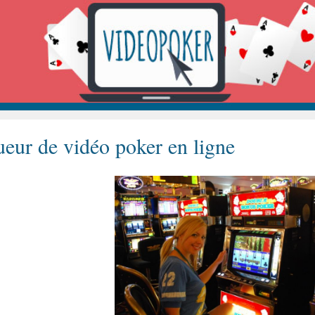
ueur de vidéo poker en ligne